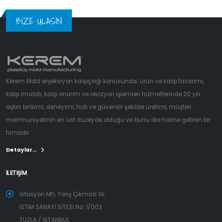
BiZE ULASIN
Kerem Mold enjeksiyon kalıpçılığı konusunda; ürün ve kalıp tasarımı,
kalıp imalatı, kalıp onarım ve revizyon işlemleri hizmetlerinde 20 yılı
aşkın birikimi, deneyimi, hızlı ve güvenilir şekilde üretimi, müşteri
memnuniyetinin en üst düzeyde olduğu ve bunu ilke haline getiren bir
firmadır.
Detaylar...
İLETİŞİM
İstasyon Mh. Yarış Çıkmazı Sk.
İSTİM SANAYİ SİTESİ No: 1/003
TUZLA / İSTANBUL