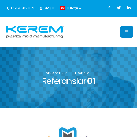
0549 502 11 21
Broşür
Türkçe
ANASAYFA
REFERANSLAR
Referanslar
01