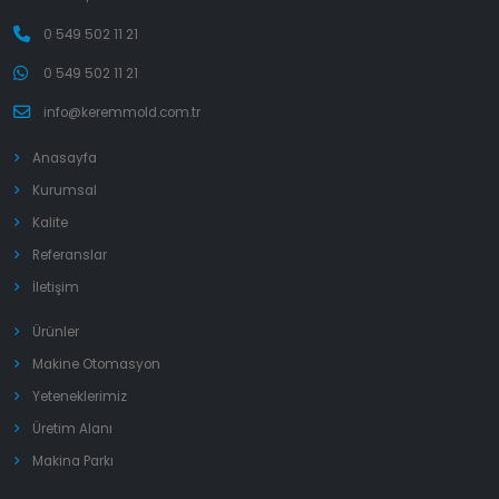
0 549 502 11 21
0 549 502 11 21
info@keremmold.com.tr
Anasayfa
Kurumsal
Kalite
Referanslar
İletişim
Ürünler
Makine Otomasyon
Yeteneklerimiz
Üretim Alanı
Makina Parkı